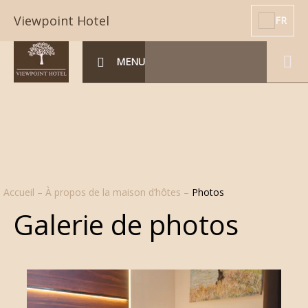
Viewpoint Hotel
FR
MENU
Accueil
–
À propos de la maison d’hôtes
–
Photos
Galerie de photos