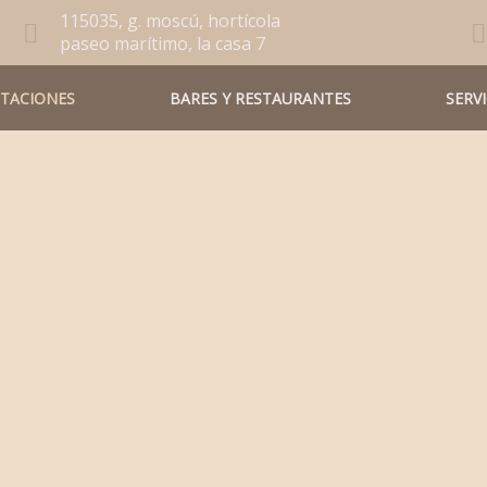
115035, g. moscú, hortícola
paseo marítimo, la casa 7
ITACIONES
BARES Y RESTAURANTES
SERV