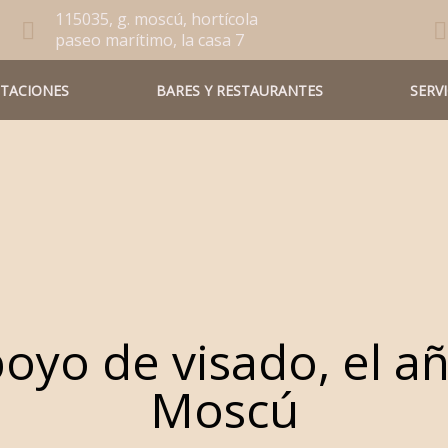
115035, g. moscú, hortícola
paseo marítimo, la casa 7
ITACIONES
BARES Y RESTAURANTES
SERV
poyo de visado, el a
Мoscú