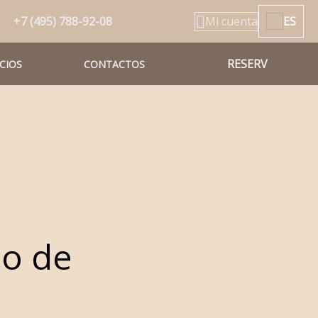
+7 (495) 788-92-08
Mi cuenta
ES
RESERV
ICIOS
CONTACTOS
ño de